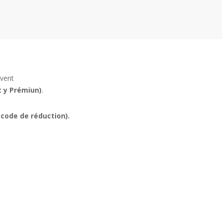
oivent
t y Prémiun)
.
 code de réduction).