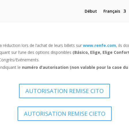
Début
Français
 réduction lors de l’achat de leurs billets sur
www.renfe.com
, ils d
iquant sur l’une des options disponibles
(Básico, Elige, Elige Confor
f Congrès/Evénements.
 indiquant le
numéro d’autorisation (non valable pour la case du
AUTORISATION REMISE CITO
AUTORISATION REMISE CIETO