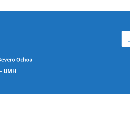
o Severo Ochoa
 – UMH